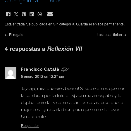
Urdangarín irá con ellos.
Esta entrada fue publicada en
Sin categoría
. Guarda el
enlace permanente
.
←
El regalo
Las rocas flotan
→
4 respuestas a
Reflexión VII
Francisco Català
dijo:
5 enero, 2012 en 12:27 pm
Jajajaja, mira que eres bueno! Si supiéramos que nos
la cambian por la futura D4 aún me arriesgaba y la
dejaba, pero tal y como están las cosas, creo que lo
mejor será guardarla bien para que no se la lleven…
Un abrazote!!!
Responder