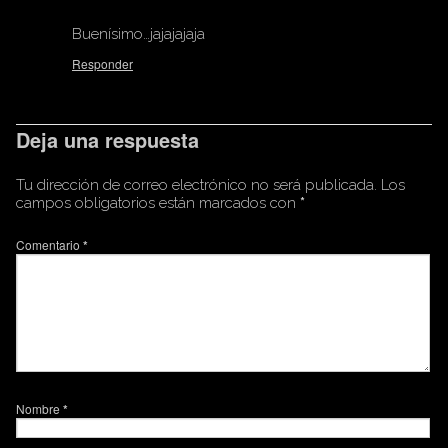
Buenísimo…jajajajaja
Responder
Deja una respuesta
Tu dirección de correo electrónico no será publicada.
Los
campos obligatorios están marcados con
*
Comentario
*
Nombre
*