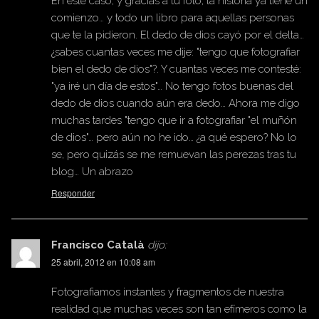
En este caso, y gracias a tu foto, la historia ya tiene un
comienzo… y todo un libro para aquellas personas
que te la pidieron. El dedo de dios cayó por el delta…
¿sabes cuantas veces me dije: "tengo que fotografiar
bien el dedo de dios"?. Y cuantas veces me contesté:
"ya iré un día de estos"… No tengo fotos buenas del
dedo de dios cuando aún era dedo… Ahora me digo
muchas tardes "tengo que ir a fotografiar "el muñón
de dios"… pero aún no he ido… ¿a qué espero? No lo
se, pero quizás se me remuevan las perezas tras tu
blog… Un abrazo
Responder
Francisco Català
dijo:
25 abril, 2012 en 10:08 am
Fotografiamos instantes y fragmentos de nuestra
realidad que muchas veces son tan efímeros como la