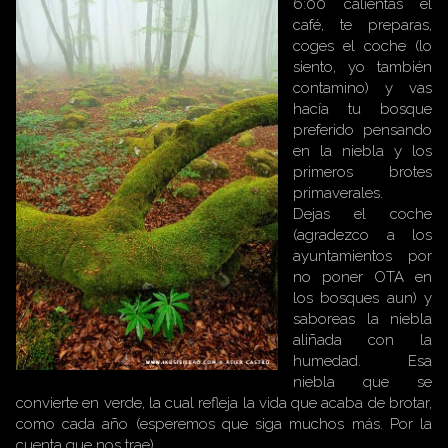
6:00 calientas el
café, te preparas,
coges el coche (lo
siento, yo también
contamino) y vas
hacía tu bosque
preferido pensando
en la niebla y los
primeros brotes
primaverales.
Dejas el coche
(agradezco a los
ayuntamientos por
no poner OTA en
los bosques aun) y
saboreas la niebla
aliñada con la
humedad. Esa
niebla que se
convierte en verde, la cual refleja la vida que acaba de brotar,
como cada año (esperemos que siga muchos más. Por la
cuenta que nos trae).