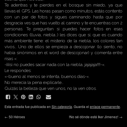
Te adentras y te pierdes en el bosque sin miedo, ya que
llevas el GPS. Las horas pasan como minutos, estás contento
con un par de fotos y sigues caminando hasta que por
desgracia ves que has vuelto al camino y te encuentras con 2
personas. Te preguntan si puedes hacer fotos en esas
condiciones (lluvia, niebla…) les dices que sí, que es cuando
más ambiente tiene: el misterio de la niebla, los colores tan
vivos… Uno de ellos se empieza a descojonar (lo siento, no
había sinónimos en el word de descojonar) y comenta entre
risas «:
-¡¡¡¡si no puedes sacar nada con la niebla, jajajaja!!!!-«.
Le respondes:
«-bueno al menos se intenta, buenos días-«.
No merecía la pena explicarle…
Quizás la belleza que ven unos, no la ven otros.
Esta entrada fue publicada en
Sin categoría
. Guarda el
enlace permanente
.
←
50 Héroes
!No sé dónde está Iker Jimenez!
→